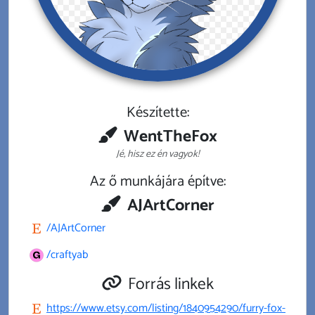
Készítette:
WentTheFox
Jé, hisz ez én vagyok!
Az ő munkájára építve:
AJArtCorner
/AJArtCorner
/craftyab
Forrás linkek
https://www.etsy.com/listing/1840954290/furry-fox-