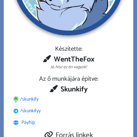
Készítette:
WentTheFox
Jé, hisz ez én vagyok!
Az ő munkájára építve:
Skunkify
/skunkify
/skunkifyy
Payhip
Forrás linkek