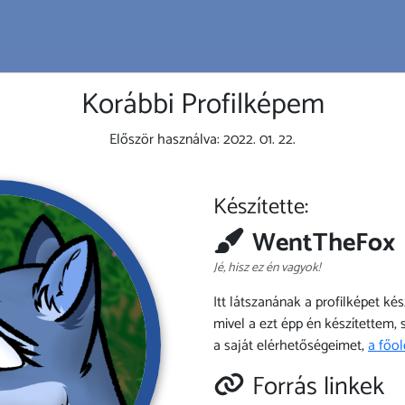
Korábbi Profilképem
Először használva:
2022. 01. 22.
Készítette:
WentTheFox
Jé, hisz ez én vagyok!
Itt látszanának a profilképet ké
mivel a ezt épp én készítettem,
a saját elérhetőségeimet,
a főo
Forrás linkek