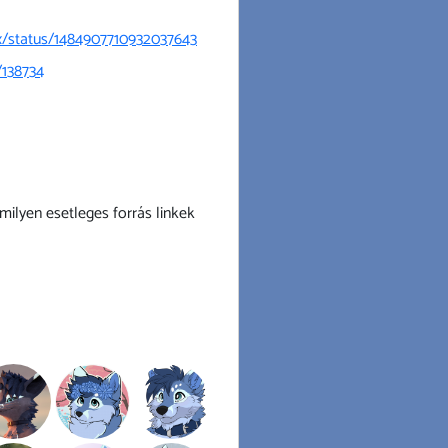
x/status/1484907710932037643
/138734
 milyen esetleges forrás linkek