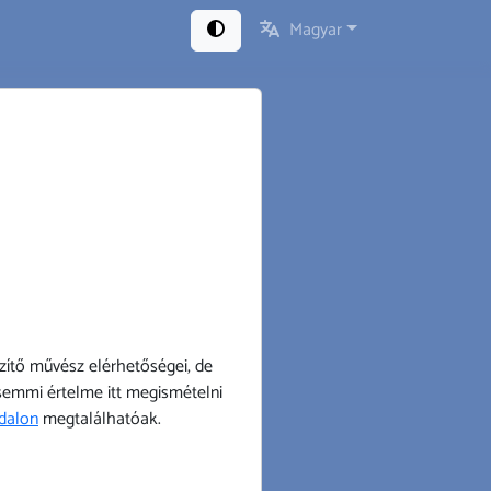
Magyar
szítő művész elérhetőségei, de
 semmi értelme itt megismételni
ldalon
megtalálhatóak.