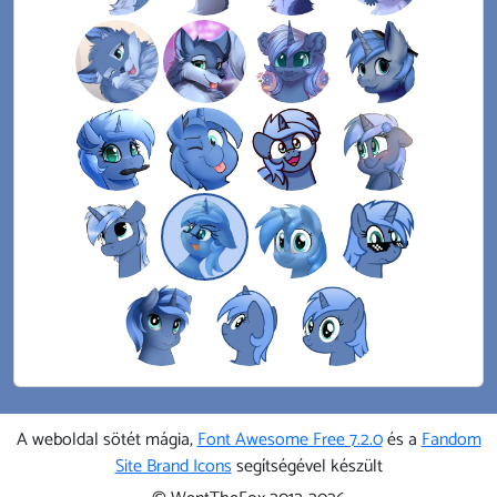
A weboldal sötét mágia,
Font Awesome Free 7.2.0
és a
Fandom
Site Brand Icons
segítségével készült